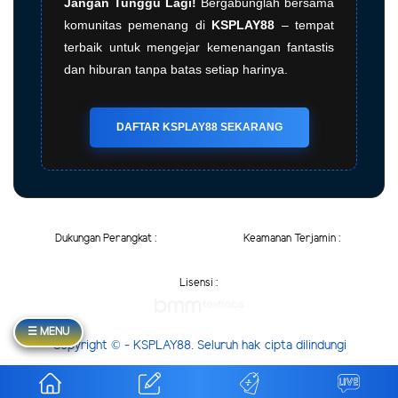
Jangan Tunggu Lagi!
Bergabunglah bersama
komunitas pemenang di
KSPLAY88
– tempat
terbaik untuk mengejar kemenangan fantastis
dan hiburan tanpa batas setiap harinya.
DAFTAR KSPLAY88 SEKARANG
Dukungan Perangkat :
Keamanan Terjamin :
Lisensi :
☰ MENU
Copyright © - KSPLAY88. Seluruh hak cipta dilindungi