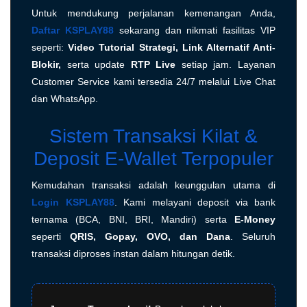
Untuk mendukung perjalanan kemenangan Anda,
Daftar KSPLAY88
sekarang dan nikmati fasilitas VIP
seperti:
Video Tutorial Strategi, Link Alternatif Anti-
Blokir,
serta update
RTP Live
setiap jam. Layanan
Customer Service kami tersedia 24/7 melalui Live Chat
dan WhatsApp.
Sistem Transaksi Kilat &
Deposit E-Wallet Terpopuler
Kemudahan transaksi adalah keunggulan utama di
Login KSPLAY88
. Kami melayani deposit via bank
ternama (BCA, BNI, BRI, Mandiri) serta
E-Money
seperti
QRIS, Gopay, OVO, dan Dana
. Seluruh
transaksi diproses instan dalam hitungan detik.