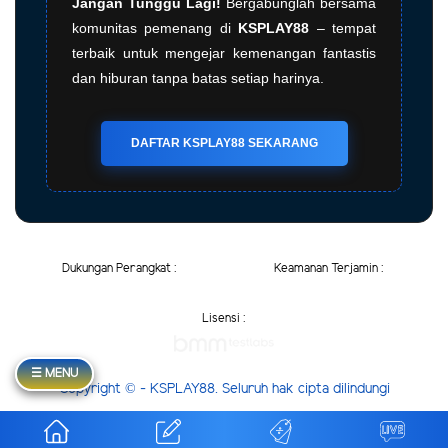
Jangan Tunggu Lagi!
Bergabunglah bersama
komunitas pemenang di
KSPLAY88
– tempat
terbaik untuk mengejar kemenangan fantastis
dan hiburan tanpa batas setiap harinya.
DAFTAR KSPLAY88 SEKARANG
Dukungan Perangkat :
Keamanan Terjamin :
Lisensi :
☰ MENU
Copyright © - KSPLAY88. Seluruh hak cipta dilindungi