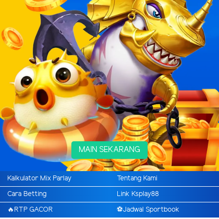
MAIN SEKARANG
Kalkulator Mix Parlay
Tentang Kami
Cara Betting
Link Ksplay88
🔥RTP GACOR
⚽️Jadwal Sportbook