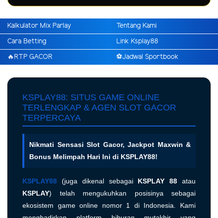
Kalkulator Mix Parlay
Tentang Kami
Cara Betting
Link Ksplay88
🔥RTP GACOR
⚽️Jadwal Sportbook
KSPLAY88: SITUS GAME ONLINE
TERLENGKAP & AGEN SLOT GACOR
TERPERCAYA
Nikmati Sensasi Slot Gacor, Jackpot Maxwin &
Bonus Melimpah Hari Ini di KSPLAY88!
KSPLAY88
(juga dikenal sebagai
KSPLAY 88
atau
KSPLAY
) telah mengukuhkan posisinya sebagai
ekosistem game online nomor 1 di Indonesia. Kami
menghadirkan platform hiburan mutakhir yang