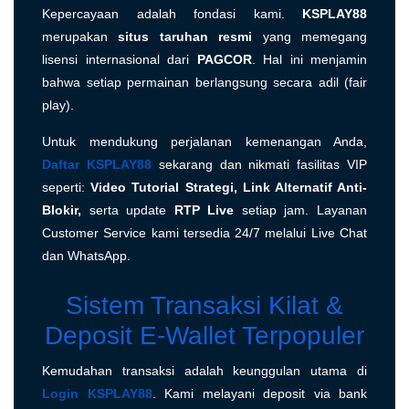
Kepercayaan adalah fondasi kami.
KSPLAY88
merupakan
situs taruhan resmi
yang memegang
lisensi internasional dari
PAGCOR
. Hal ini menjamin
bahwa setiap permainan berlangsung secara adil (fair
play).
Untuk mendukung perjalanan kemenangan Anda,
Daftar KSPLAY88
sekarang dan nikmati fasilitas VIP
seperti:
Video Tutorial Strategi, Link Alternatif Anti-
Blokir,
serta update
RTP Live
setiap jam. Layanan
Customer Service kami tersedia 24/7 melalui Live Chat
dan WhatsApp.
Sistem Transaksi Kilat &
Deposit E-Wallet Terpopuler
Kemudahan transaksi adalah keunggulan utama di
Login KSPLAY88
. Kami melayani deposit via bank