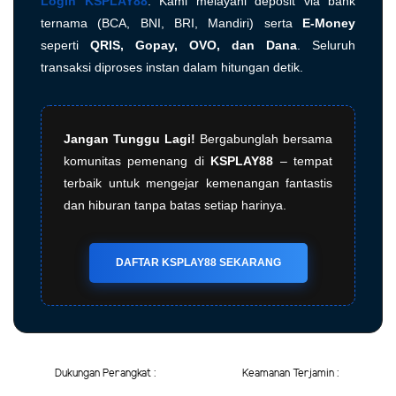
Login KSPLAY88
. Kami melayani deposit via bank
ternama (BCA, BNI, BRI, Mandiri) serta
E-Money
seperti
QRIS, Gopay, OVO, dan Dana
. Seluruh
transaksi diproses instan dalam hitungan detik.
Jangan Tunggu Lagi!
Bergabunglah bersama
komunitas pemenang di
KSPLAY88
– tempat
terbaik untuk mengejar kemenangan fantastis
dan hiburan tanpa batas setiap harinya.
DAFTAR KSPLAY88 SEKARANG
Dukungan Perangkat :
Keamanan Terjamin :