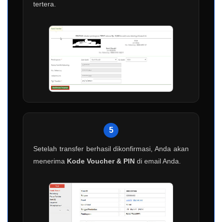
tertera.
5
Setelah transfer berhasil dikonfirmasi, Anda akan
menerima
Kode Voucher & PIN
di email Anda.