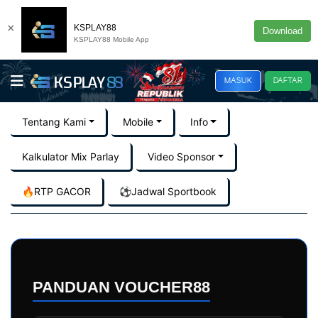
×
KSPLAY88
Download
KSPLAY88 Mobile App
MASUK
DAFTAR
Tentang Kami
Mobile
Info
Kalkulator Mix Parlay
Video Sponsor
🔥RTP GACOR
⚽️Jadwal Sportbook
PANDUAN VOUCHER88