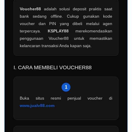
Voucher88
adalah solusi deposit praktis saat
bank sedang offline. Cukup gunakan kode
voucher dan PIN yang dibeli melalui agen
terpercaya.
KSPLAY88
merekomendasikan
penggunaan Voucher88 untuk memastikan
kelancaran transaksi Anda kapan saja.
I. CARA MEMBELI VOUCHER88
1
Buka situs resmi penjual voucher di
www.jualv88.com